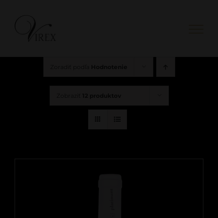
Skip
to
content
Zoradiť podľa
Hodnotenie
Zobraziť
12 produktov