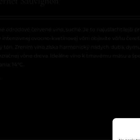
ernet Sauvignon
é odrodové červené víno, suché. Je to najušľachtilejší pr
v intenzívnej ovocno-kvetinovej vôni objavíte vôňu čerešní,
ý tón. Zrením víno získa harmonický nádych duba, dymu 
ezračnej vône dreva. Ideálne víno k tmavému mäsu a špec
nia: 14°C.
y