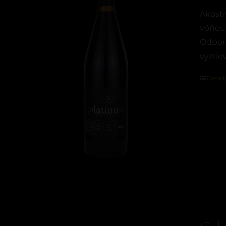
Akostn
vôňou
Odporú
vyzrie
Detail