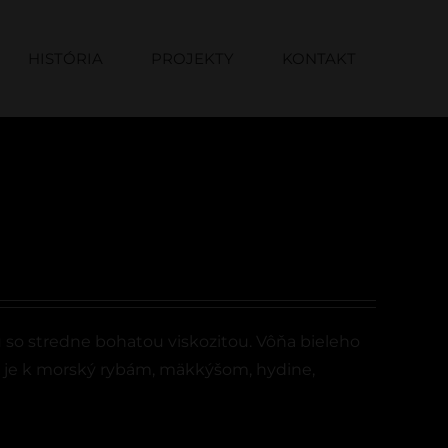
HISTÓRIA
PROJEKTY
KONTAKT
 so stredne bohatou viskozitou. Vôňa bieleho
e je k morský rybám, mäkkýšom, hydine,