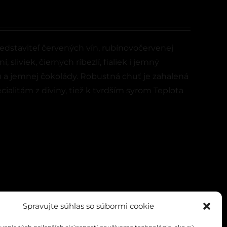
edstaviteľ červených vín, rubínovočervenej
 sliviek, čiernych ríbezlí, fialiek i jemný
a jemnej čokolády. Robustná chuť je zahalená
ialitám z diviny, tiež k tvrdším syrom Teplota
Spravujte súhlas so súbormi cookie