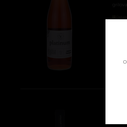
grilov
Detail
O
Dun