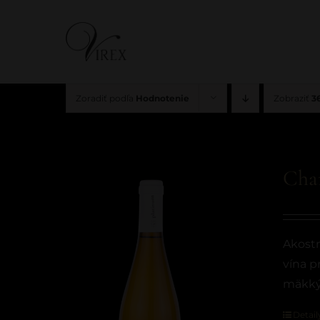
Skip
to
content
Zoradiť podľa
Hodnotenie
Zobraziť
3
Cha
Akostn
vína p
mäkkým
Detail