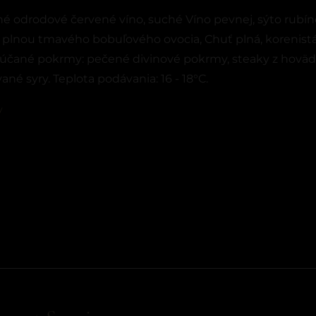
é odrodové červené víno, suché Víno pevnej, sýto rubíno
 plnou tmavého bobuľového ovocia, Chuť plná, korenis
čané pokrmy: pečené divinové pokrmy, steaky z hovädzi
vané syry. Teplota podávania: 16 - 18°C.
y