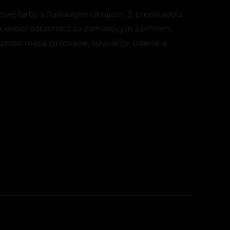
vej farby s fialkastým okrajom. S prenikavou
tá, ovocnošťavnatá so zamatovým záverom.
eho mäsa, grilované, špeciality, údené a