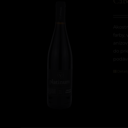
Cab
Akostn
farby, 
anízov
do pri
podáva
Detail