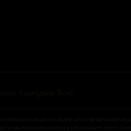
ernet Sauvignon Rosé
é odrodové ružové víno, suché Víno z lahodnej odrody, j
ní si Vás malinovou arómou a smotanovými tónmi. Ovoc