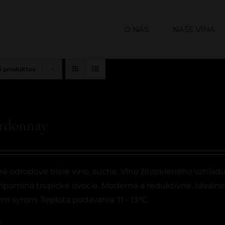
O NÁS
NAŠE VÍNA
6 produktov
rdonnay
é odrodové biele víno, suché. Víno žltozeleného vzhľadu
ripomína tropické ovocie. Moderné a reduktívne. Ideáln
 syrom. Teplota podávania: 11 - 13°C.
y