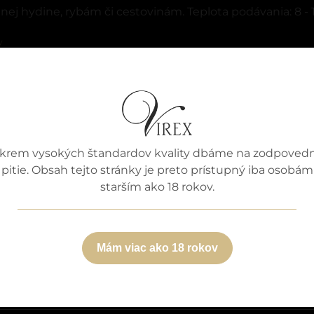
anej hydine, rybám či cestovinám. Teplota podávania: 8 - 
y
krem vysokých štandardov kvality dbáme na zodpoved
pitie. Obsah tejto stránky je preto prístupný iba osobám
starším ako 18 rokov.
Mám viac ako 18 rokov
aj