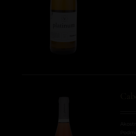
Cab
Akostn
Podma