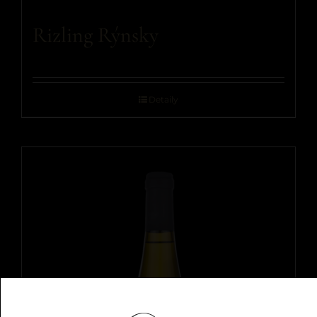
Rizling Rýnsky
Detaily