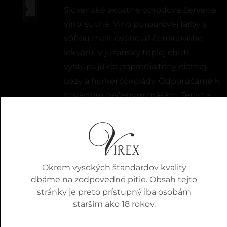
Slovenské akostné odrodové červené
víno, suché. Víno purpurovej farby s
vôňou malinového až černicového
lekváru. V južansky teplej chuti
vystupujú do popredia tóny čiernej
bazy a horkej čokolády. Odporúčame k
hovädzím pečeným mäsám, Teplota
podávania: 16 - 18°C.
Detaily
Okrem vysokých štandardov kvality
dbáme na zodpovedné pitie. Obsah tejto
stránky je preto prístupný iba osobám
Cabernet Sauvignon
starším ako 18 rokov.