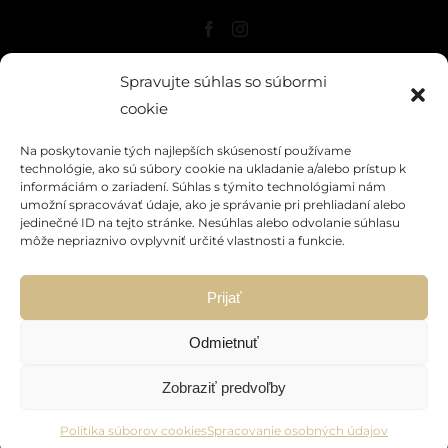
O NÁS
Spravujte súhlas so súbormi
NAŠE VÍNA
cookie
HISTÓRIA
Na poskytovanie tých najlepších skúseností používame
KONTAKT
technológie, ako sú súbory cookie na ukladanie a/alebo prístup k
informáciám o zariadení. Súhlas s týmito technológiami nám
VIRTUÁLNY SHOWROOM
umožní spracovávať údaje, ako je správanie pri prehliadaní alebo
PODMIENKY
jedinečné ID na tejto stránke. Nesúhlas alebo odvolanie súhlasu
môže nepriaznivo ovplyvniť určité vlastnosti a funkcie.
SPRACOVANIE OSOBNÝCH ÚDAJOV
POLITIKA SÚBOROV COOKIES
Prijať
Táto stránka je chránená systémom reCAPTCHA a uplatňujú
sa
Pravidlá ochrany osobných údajov
spoločnosti Google a
Odmietnuť
Zmluvné podmienky
.
Zobraziť predvoľby
VŠETKY PRÁVA VYHRADENÉ VIREX S.R.O.
Politika súborov cookies
Spracovanie osobných údajov