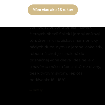
Slovenské akostné odrodové červené
Mám viac ako 18 rokov
víno, suché. Víno je rubínovočervenej
farby. V intenzívnej ovocno-kvetovej
vôni objavíte vôňu čerešní, sliviek,
čiernych ríbezlí, fialiek i jemný anízový
tón. Zrením víno získava harmonický
nádych duba, dymu a jemnej čokolády,
robustná chuť je zahalená do
príznačnej vône dreva. Ideálne je k
tmavému mäsu a špecialitám z diviny,
tiež k tvrdým syrom. Teplota
podávania: 16 - 18°C.
Detaily