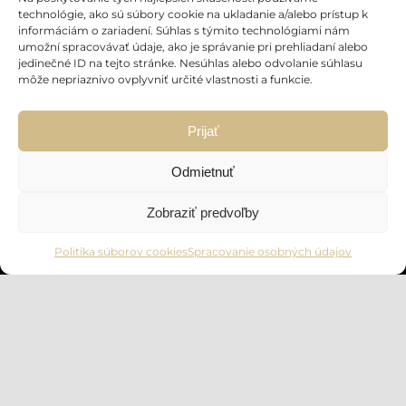
technológie, ako sú súbory cookie na ukladanie a/alebo prístup k
informáciám o zariadení. Súhlas s týmito technológiami nám
umožní spracovávať údaje, ako je správanie pri prehliadaní alebo
jedinečné ID na tejto stránke. Nesúhlas alebo odvolanie súhlasu
môže nepriaznivo ovplyvniť určité vlastnosti a funkcie.
Prijať
Odmietnuť
Zobraziť predvoľby
Politika súborov cookies
Spracovanie osobných údajov
OBJAVTE
VIAC O NÁS