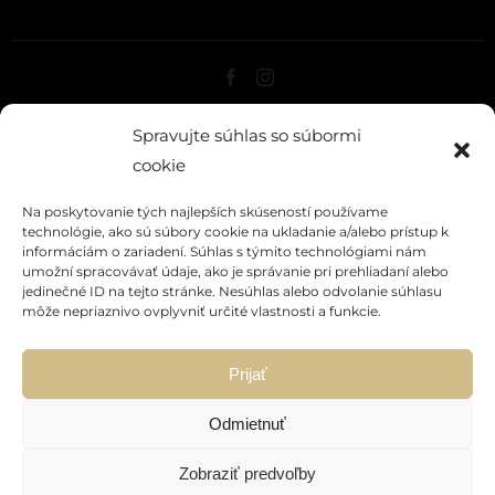
O NÁS
Spravujte súhlas so súbormi
NAŠE VÍNA
cookie
HISTÓRIA
Na poskytovanie tých najlepších skúseností používame
KONTAKT
technológie, ako sú súbory cookie na ukladanie a/alebo prístup k
informáciám o zariadení. Súhlas s týmito technológiami nám
VIRTUÁLNY SHOWROOM
umožní spracovávať údaje, ako je správanie pri prehliadaní alebo
PODMIENKY
jedinečné ID na tejto stránke. Nesúhlas alebo odvolanie súhlasu
môže nepriaznivo ovplyvniť určité vlastnosti a funkcie.
SPRACOVANIE OSOBNÝCH ÚDAJOV
POLITIKA SÚBOROV COOKIES
Prijať
Táto stránka je chránená systémom reCAPTCHA a uplatňujú
sa
Pravidlá ochrany osobných údajov
spoločnosti Google a
Odmietnuť
Zmluvné podmienky
.
Zobraziť predvoľby