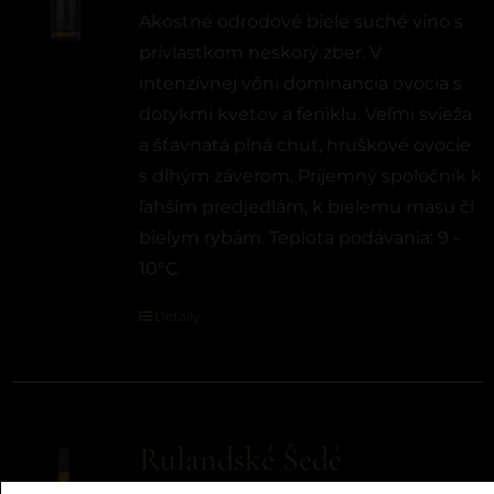
Akostné odrodové biele suché víno s
prívlastkom neskorý zber. V
intenzívnej vôni dominancia ovocia s
dotykmi kvetov a feniklu. Veľmi svieža
a šťavnatá plná chuť, hruškové ovocie
s dlhým záverom. Príjemný spoločník k
ľahším predjedlám, k bielemu mäsu či
bielym rybám. Teplota podávania: 9 -
10°C.
Detaily
Rulandské Šedé