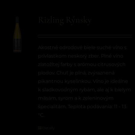
Rizling Rýnsky
Akostné odrodové biele suché víno s
prívlastkom neskorý zber. Plné víno
zlatožltej farby s arómou citrusových
plodov. Chuť je plná, zvýraznená
pikantnou kyselinkou. Víno je ideálne
k sladkovodným rybám, ale aj k bielym
mäsám, syrom a k zeleninovým
špecialitám. Teplota podávania: 11 - 13
°C.
Detaily