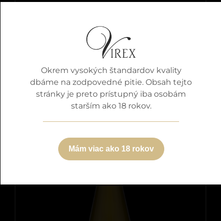
Aletta
Okrem vysokých štandardov kvality
Detaily
dbáme na zodpovedné pitie. Obsah tejto
stránky je preto prístupný iba osobám
starším ako 18 rokov.
Mám viac ako 18 rokov