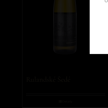
O
Rulandské Šedé
Detaily