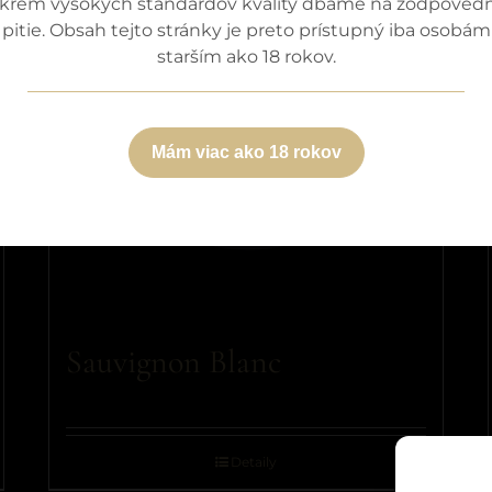
krem vysokých štandardov kvality dbáme na zodpoved
pitie. Obsah tejto stránky je preto prístupný iba osobám
starším ako 18 rokov.
Mám viac ako 18 rokov
Sauvignon Blanc
Detaily