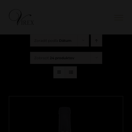
Skip
to
content
Zoradiť podľa
Dátum
Zobraziť
24 produktov