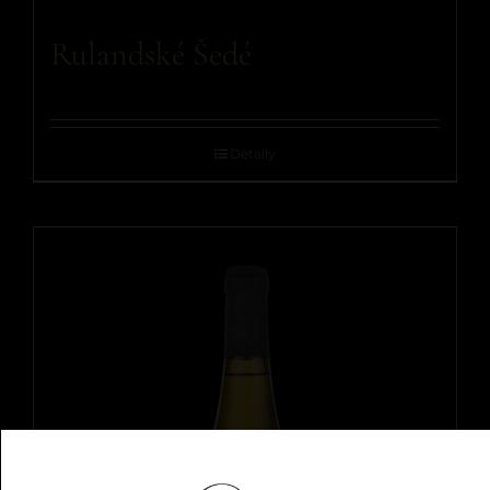
Rulandské Šedé
Detaily