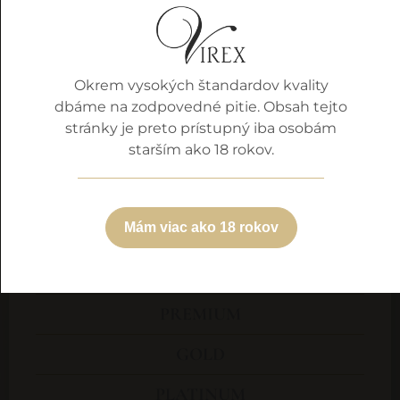
Naša vínna kolekcia
Okrem vysokých štandardov kvality
SILVER
dbáme na zodpovedné pitie. Obsah tejto
stránky je preto prístupný iba osobám
Vína najvyššej kvality zo Slovenských apelácií,
starším ako 18 rokov.
patria do kategórie s Chráneným označením
pôvodu (PDO- Protected Designation of
origin/ D.S.C. – Districtus Slovakia
Mám viac ako 18 rokov
Controllatus) – Južnoslovenská vinohradnícka
oblasť.
PREMIUM
GOLD
PLATINUM